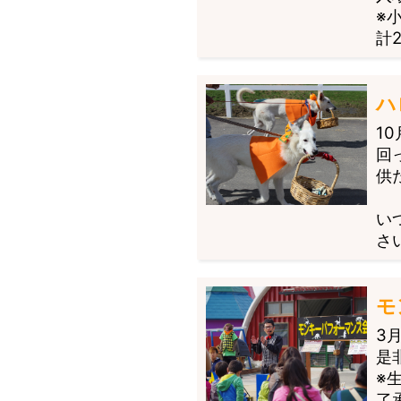
※
計
ハ
1
回
供
い
さ
モ
3
是
※
了