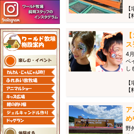
【
【
【
ス
4
ペ
し
【
【
ア
め
野