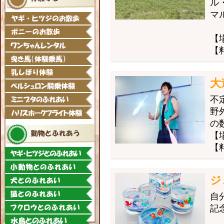
ル
マ
【
【
大
不
野
の
【
【
ジ
自
記