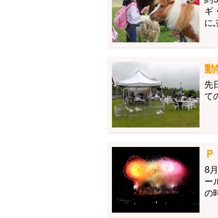
ギ
に
動
先
て
Ｐ
8
ー
の時