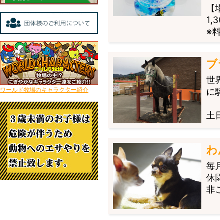
【
1,
※
ブ
世
ワールド牧場のキャラクター紹介
に
土
わ
毎
休
非