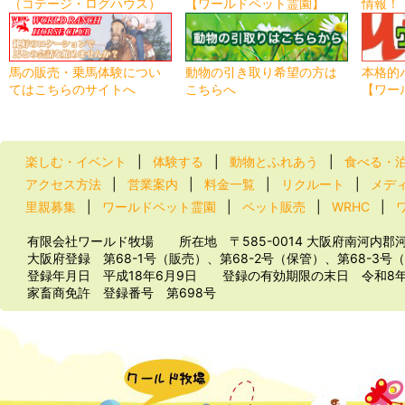
（コテージ・ログハウス）
【ワールドペット霊園】
情報！
馬の販売・乗馬体験につい
動物の引き取り希望の方は
本格的
てはこちらのサイトへ
こちらへ
【ワー
楽しむ・イベント
|
体験する
|
動物とふれあう
|
食べる・
アクセス方法
|
営業案内
|
料金一覧
|
リクルート
|
メデ
里親募集
|
ワールドペット霊園
|
ペット販売
|
WRHC
|
有限会社ワールド牧場 所在地 〒585-0014 大阪府南河内郡河南
大阪府登録 第68-1号（販売）、第68-2号（保管）、第68-3号
登録年月日 平成18年6月9日 登録の有効期限の末日 令和8
家畜商免許 登録番号 第698号