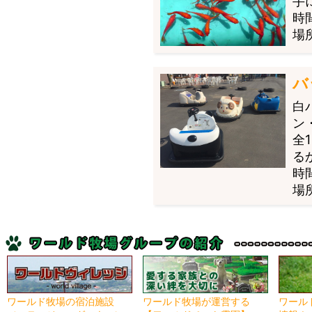
手
時間
場
バ
白
ン
全
る
時間
場
ワールド牧場の宿泊施設
ワールド牧場が運営する
ワール