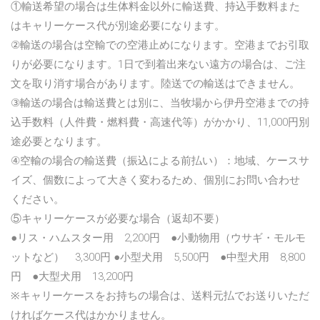
①輸送希望の場合は生体料金以外に輸送費、持込手数料また
はキャリーケース代が別途必要になります。
②輸送の場合は空輸での空港止めになります。空港までお引取
りが必要になります。1日で到着出来ない遠方の場合は、ご注
文を取り消す場合があります。陸送での輸送はできません。
③輸送の場合は輸送費とは別に、当牧場から伊丹空港までの持
込手数料（人件費・燃料費・高速代等）がかかり、11,000円別
途必要となります。
④空輸の場合の輸送費（振込による前払い）：地域、ケースサ
イズ、個数によって大きく変わるため、個別にお問い合わせ
ください。
⑤キャリーケースが必要な場合（返却不要）
●リス・ハムスター用 2,200円 ●小動物用（ウサギ・モルモ
ットなど） 3,300円 ●小型犬用 5,500円 ●中型犬用 8,800
円 ●大型犬用 13,200円
※キャリーケースをお持ちの場合は、送料元払でお送りいただ
ければケース代はかかりません。